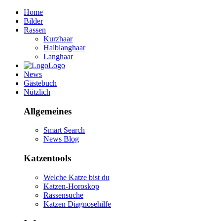
Home
Bilder
Rassen
Kurzhaar
Halblanghaar
Langhaar
Logo
News
Gästebuch
Nützlich
Allgemeines
Smart Search
News Blog
Katzentools
Welche Katze bist du
Katzen-Horoskop
Rassensuche
Katzen Diagnosehilfe