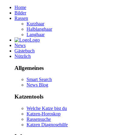
Home
Bilder
Rassen
Kurzhaar
Halblanghaar
Langhaar
Logo
News
Gästebuch
Nützlich
Allgemeines
Smart Search
News Blog
Katzentools
Welche Katze bist du
Katzen-Horoskop
Rassensuche
Katzen Diagnosehilfe