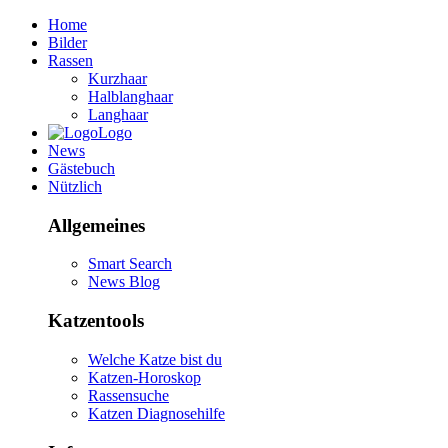
Home
Bilder
Rassen
Kurzhaar
Halblanghaar
Langhaar
Logo
News
Gästebuch
Nützlich
Allgemeines
Smart Search
News Blog
Katzentools
Welche Katze bist du
Katzen-Horoskop
Rassensuche
Katzen Diagnosehilfe