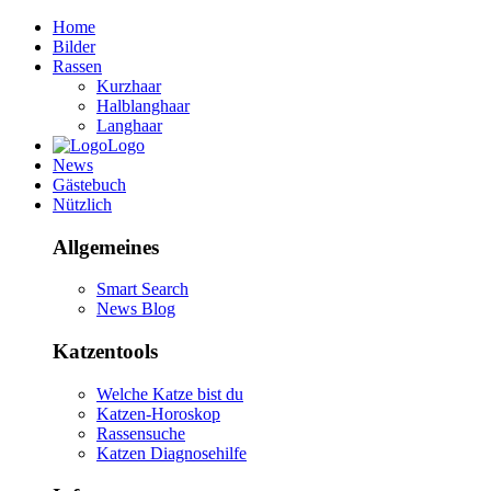
Home
Bilder
Rassen
Kurzhaar
Halblanghaar
Langhaar
Logo
News
Gästebuch
Nützlich
Allgemeines
Smart Search
News Blog
Katzentools
Welche Katze bist du
Katzen-Horoskop
Rassensuche
Katzen Diagnosehilfe